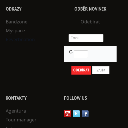
ODKAZY
ODBĚR
NOVINEK
Bandzone
Odebírat
Myspace
Reverbnation
KONTAKTY
FOLLOW
US
Agentura
Tour manager