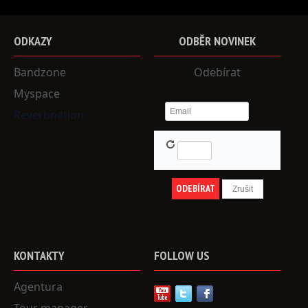
ODKAZY
ODBĚR
NOVINEK
Bandzone
Odebírat
Myspace
Reverbnation
KONTAKTY
FOLLOW
US
Agentura