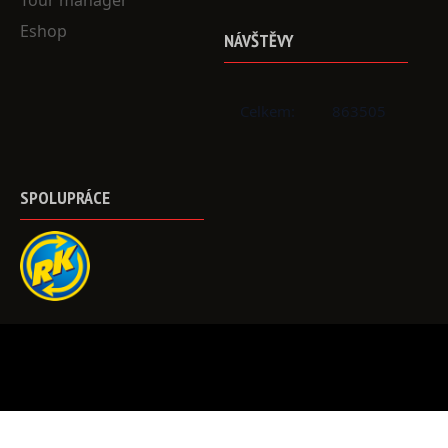
Tour manager
Eshop
NÁVŠTĚVY
Celkem:
863505
SPOLUPRÁCE
©
2023