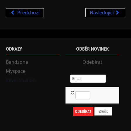
Předchozí
Následující
ODKAZY
ODBĚR
NOVINEK
Bandzone
Odebírat
Myspace
Reverbnation