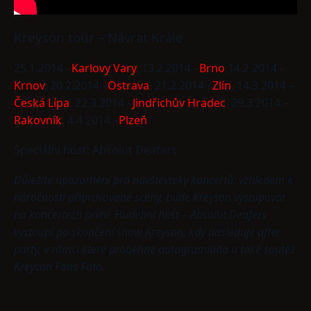
Kreyson tour – Návrat Krále
25.1.2014 –
Karlovy Vary
, 13.2.2014 –
Brno
,14.2.2014 –
Krnov
, 20.2.2014 –
Ostrava
, 21.2.2014 –
Zlín
, 14.3.2014 –
Česká Lípa
, 22.3.2014 –
Jindřichův Hradec
, 29.3.2014 –
Rakovník
, 4.4.2014 –
Plzeň
Speciální host:
Absolut Deafers
Důležité upozornění pro návštěvníky koncertů: vzhledem k
náročnosti připravované scény, bude Kreyson vystupovat
na koncertech první. Hudební host – Absolut Deafers
vystoupí po skončení show Kreyson, kdy následuje after
party, v rámci které proběhne autogramiáda a také soutěž
Kreyson Fans Foto.