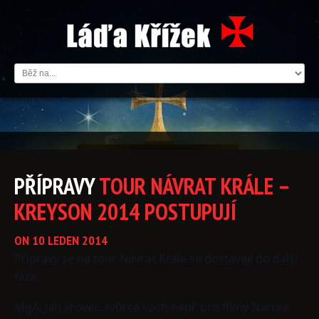
PŘÍPRAVY
TOUR
NÁVRAT
KRÁLE
–
KREYSON
2014
POSTUPUJÍ
ON 10 LEDEN 2014
Přípravy se na tour Návrat Krále se dostávají do další
fáze.
MgA. Jan Jírovec, tvůrce soch např. pro filmy Narnia,