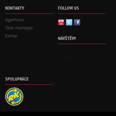
KONTAKTY
FOLLOW
US
Agentura
Tour manager
Eshop
NÁVŠTĚVY
Celkem:
887754
SPOLUPRÁCE