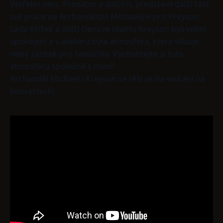
Vetřelec vers. Predátor a dalších, představil další část
své práce na Archandělovi Michaelovi pro Kreyson.
Láďa Křížek a další členové teamu Kreyson byli velmi
spokojení a v ateliéru byla atmosféra, která slibuje
velký zážitek pro fanoušky. Vychutnejte si tuto
atmosféru společně s námi!
Archanděl Michael i Kreyson se těší se na setkání na
koncertech!