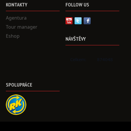
KONTAKTY
FOLLOW
US
Agentura
Tour manager
Eshop
NÁVŠTĚVY
Celkem:
874048
SPOLUPRÁCE