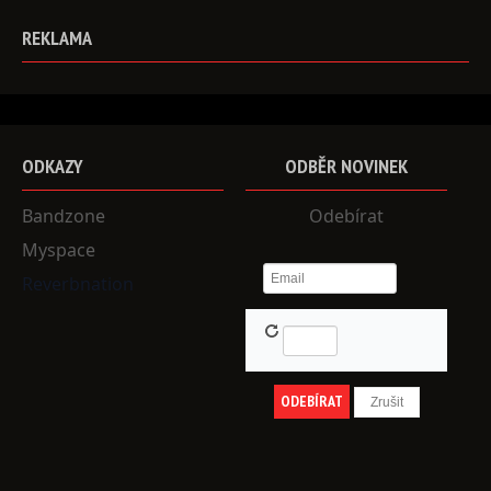
REKLAMA
ODKAZY
ODBĚR
NOVINEK
Bandzone
Odebírat
Myspace
Reverbnation