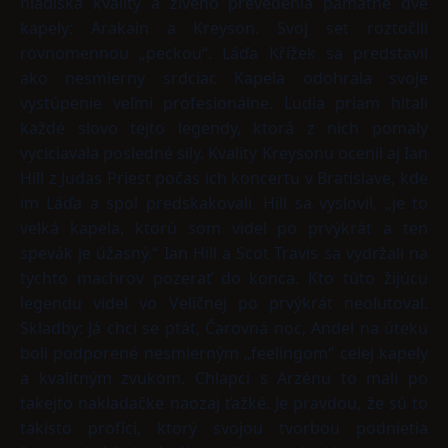
hľadiska kvality a živého prevedenia pamätné dve
kapely: Arakain a Kreyson. Svoj set roztočili
rovnomennou „peckou“. Láďa Křížek sa predstavil
ako nesmierny srdciar. Kapela odohrala svoje
vystúpenie veľmi profesionálne. Ľudia priam hltali
každé slovo tejto legendy, ktorá z nich pomaly
vyciciavala posledné sily. Kvality Kreysonu ocenil aj Ian
Hill z Judas Priest počas ich koncertu v Bratislave, kde
im Láďa a spol predskakovali. Hill sa vyslovil, „je to
velká kapela, ktorú som videl po prvýkrát a ten
spevák je úžasný.“ Ian Hill a Scot Travis sa vydržali na
týchto machrov pozerať do konca. Kto túto žijúcu
legendu videl vo Veličnej po prvýkrát neoľutoval.
Skladby: Já chci se ptát, Čarovná noc, Andel na úteku
boli podporené nesmierným „feelingom“ celej kapely
a kvalitným zvukom. Chlapci s Arzénu to mali po
takejto nakladačke naozaj ťažké. Je pravdou, že sú to
takisto profíci, ktorý svojou tvorbou podnietia