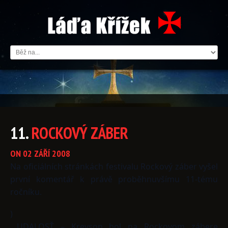
11.
ROCKOVÝ
ZÁBER
ON 02 ZÁŘÍ 2008
Na oficiálních stránkách festivalu Rockový záber vyšel
první komentář k právě proběhnuvšímu 11-tému
ročníku.
)
UDALOSŤ – Kreyson bol na Rockovom zábere