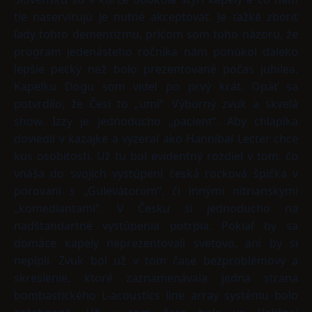
tie naservírujú je nutné akceptovať. Je ťažké zboriť
ľady tohto dementizmu, pričom som toho názoru, že
program jedenásteho ročníka nám ponúkol ďaleko
lepšie pecky než bolo prezentované počas jubilea.
Kapelku Dogu som videl po prvý krát. Opäť sa
potvrdilo, že Česi to „umí“. Výborný zvuk a skvelá
show. Izzy je jednoducho „pacient“. Aby chlapíka
doviedli v kazajke a vyzeral ako Hannibal Lecter chce
kus osobitosti. Už tu bol evidentný rozdiel v tom, čo
vnáša do svojich vystúpení česká rocková špička v
porovaní s „Gulevátorom“, či innými nitrianskymi
„komediantami“. V Česku si jednoducho na
nadštandartné vystúpenia potrpia. Pokiaľ by sa
domáce kapely neprezentovali svetovo, ani by si
nepípli. Zvuk bol už v tom čase bezproblémový a
skreslenie, ktoré zaznamenávala jedna strana
bombastického L-acoustics line array systému bolo