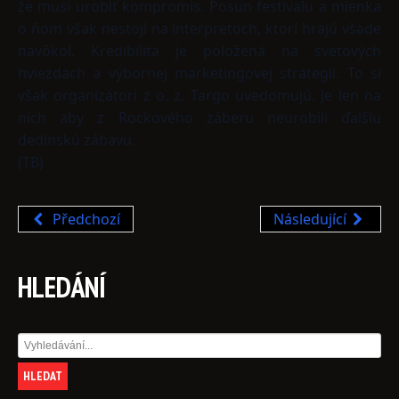
že musí urobiť kompromis. Posun festivalu a mienka
o ňom však nestojí na interpretoch, ktorí hrajú všade
navôkol. Kredibilita je položená na svetových
hviezdach a výbornej marketingovej strategii. To si
však organizátori z o. z. Targo uvedomujú. Je len na
nich aby z Rockového záberu neurobili ďalšiu
dedinskú zábavu.
(TB)
Předchozí
Následující
HLEDÁNÍ
Vyhledávání…
HLEDAT