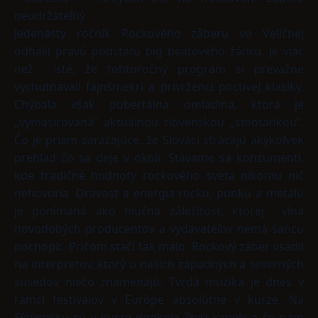
neudržateľný
Jedenásty ročník Rockového záberu vo Veličnej
odhalil pravú podstatu big beatového žánru. Je viac
než isté, že tohtoročný program si prevažne
vychutnávali fajnšmekri a prívrženci poctivej klasiky.
Chýbala však pubertálna omladina, ktorá je
„vymasírovaná“ aktuálnou slovenskou „smotánkou“.
Čo je priam zarážajúce, že Slováci strácajú akýkoľvek
prehľad čo sa deje v okolí. Stávame sa konzumenti,
kde tradičné hodnoty rockového sveta nikomu nič
nehovoria. Dravosť a energia rocku, punku a metalu
je ponímaná ako hlučná záležitosť, ktorej vlna
novodobých producentov a vydavateľov nemá šancu
pochopiť. Pričom stačí tak málo. Rockový záber vsadil
na interpretov, ktorý u našich západných a severných
susedov niečo znamenajú. Tvrdá muzika je dnes v
rámci festivalov v Európe absolútne v kurze. Na
Slovensku sú v kurze dookola štyri kapely a čo nám