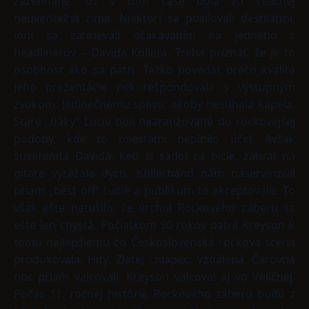
zažehnané. Už v tom čase bola vo Veličnej
neuveriteľná zima. Niektorí sa posilovali destilátmi,
inní sa zahrievali očakávaním na jedného z
headlinerov – Davida Kollera. Treba priznať, že je to
osobnosť ako sa patrí. Ťažko povedať prečo kvalita
jeho prezentácie nekorešpondovala s výstupným
zvukom. Jedinečnému spevu, akoby nestíhala kapela.
Staré „fláky“ Lucie boli naaranžované do rockovejšej
podoby, kde to miestami neplnilo účel. Avšak
suverenita Davida, keď si sadol za bicie, zahral na
gitare vyrážala dych. Kollerband nám naservíroval
priam „best off“ Lucie a publikum to akceptovalo. To
však ešte netušilo, že vrchol Rockového záberu sa
ešte len chystá. Počiatkom 90-rokov patril Kreyson k
tomu najlepšiemu čo Československá rocková scéna
produkovala. Hity: Zlatej chlapec, Vzdálená, Čarovná
noc priam valcovali. Kreyson valcoval aj vo Veličnej.
Počas 11. ročnej histórie Rockového záberu budú z