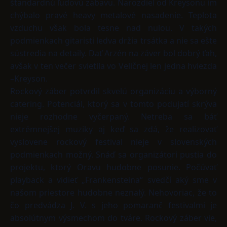
štandardnú ľudovú zábavu. Narozdiel od Kreysonu im
chýbalo pravé heavy metalové nasadenie. Teplota
vzduchu však bola tesne nad nulou. V takých
podmienkach gitaristi ledva držia trsátka a nie sa ešte
sústredia na detaily. Dať Arzén na záver bol dobrý ťah,
avšak v ten večer svietila vo Veličnej len jedna hviezda
–Kreyson.
Rockový záber potvrdil skvelú organizáciu a výborný
catering. Potenciál, ktorý sa v tomto podujatí skrýva
nieje rozhodne vyčerpaný. Netreba sa báť
extrémnejšej muziky aj keď sa zdá, že realizovať
vyslovene rockový festival nieje v slovenských
podmienkach možný. Snáď sa organizátori pustia do
projektu, ktorý Oravu hudobne posunie. Počúvať
playback a vidieť „Frankensteina“ svedčí aký sme v
našom priestore hudobne neznalý. Nehovoriac, že to
čo predvádza J. V. s jeho pomaranč festivalmi je
absolútnym výsmechom do tváre. Rockový záber vie,