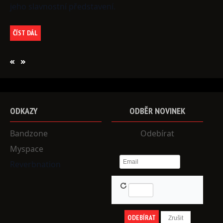
jeho slavnostní představení.
ČÍST DÁL
ODKAZY
ODBĚR
NOVINEK
Bandzone
Odebírat
Myspace
Reverbnation