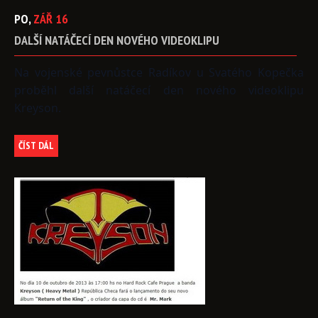
PO,
ZÁŘ
16
DALŠÍ
NATÁČECÍ
DEN
NOVÉHO
VIDEOKLIPU
Na vojenské pevnůstce Radíkov u Svatého Kopečka
proběhl další natáčecí den nového videoklipu
Kreyson.
ČÍST DÁL