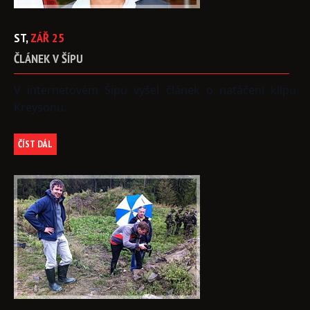
ST,
ZÁŘ
25
ČLÁNEK
V
ŠÍPU
V internetovém Šípu vyšel článek o natáčení klipu
Kreysonu.
ČÍST DÁL