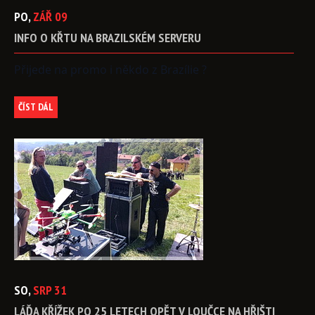
PO,
ZÁŘ
09
INFO
O
KŘTU
NA
BRAZILSKÉM
SERVERU
Přijede na promo i někdo z Brazílie ?
ČÍST DÁL
SO,
SRP
31
LÁĎA
KŘÍŽEK
PO
25
LETECH
OPĚT
V
LOUČCE
NA
HŘIŠTI