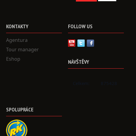
KONTAKTY
FOLLOW
US
Agentura
Tour manager
Eshop
NÁVŠTĚVY
Celkem:
875428
SPOLUPRÁCE