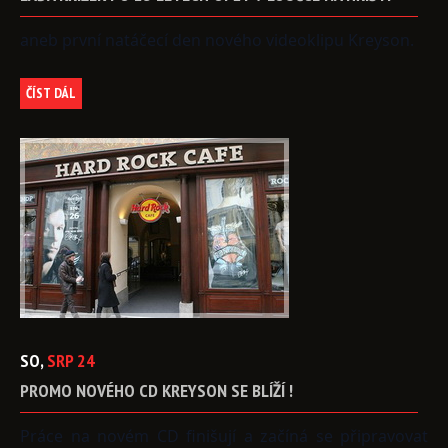
aneb první natáčecí den nového videoklipu Kreyson.
ČÍST DÁL
SO,
SRP
24
PROMO
NOVÉHO
CD
KREYSON
SE
BLÍŽÍ
!
Práce na novém CD finišují a začíná se připravovat