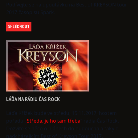
Podívejte se na upoutávku na Best of KREYSON tour
2017 časopisu Spark.
SHLÉDNOUT
LÁĎA
NA
RÁDIU
ČAS
ROCK
Láďa Křížek bude ve středu, 15.11.2017, hostem
pořadu „
Středa, je ho tam třeba
“ rádia Čas Rock.
Dozvíte se něco o plánech do budoucna a taky o
nadcházejícím Best of Kreyson Tour 2017.