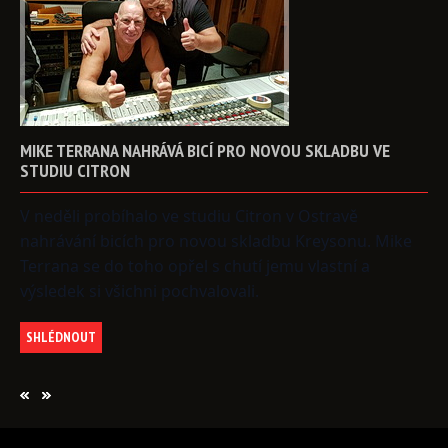
MIKE
TERRANA
NAHRÁVÁ
BICÍ
PRO
NOVOU
SKLADBU
VE
STUDIU
CITRON
V neděli probíhalo ve studiu Citron v Ostravě
nahrávání bicích pro novou skladbu Kreysonu. Mike
Terrana se do toho opřel s chutí jemu vlastní a
výsledek si všichni pochvalovali.
SHLÉDNOUT