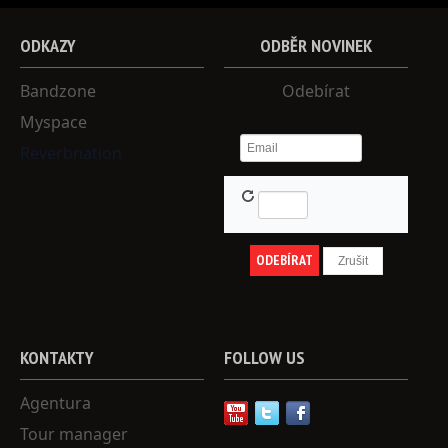
ODKAZY
ODBĚR
NOVINEK
Bandzone
Odebírat
Myspace
Reverbnation
KONTAKTY
FOLLOW
US
Agentura
Tour manager