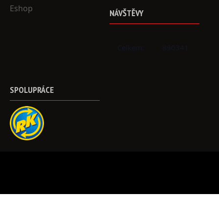
Eshop
NÁVŠTĚVY
Celkem:
890341
SPOLUPRÁCE
©
2023