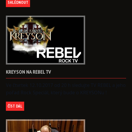
SHLÉDNOUT
KREYSON
NA
REBEL
TV
Ve čtvrtek 12.10.2017 od 20 h sledujte TV REBEL a jeho
pořad Rock Speciál, který bude o KREYSONu !
ČÍST DÁL