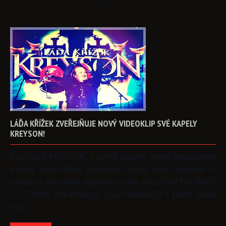
LÁĎA
KŘÍŽEK
ZVEŘEJŇUJE
NOVÝ
VIDEOKLIP
SVÉ
KAPELY
KREYSON!
Současný KREYSON, v jehož řadách vedle zakladatele
kapely Ládi Křížka najdeme hráče, kteří působili či
působí v takových kapelách, jako HELLOWEEN, RAGE
či CITRON, představuje „živý“ videoklip k písni „Fade
Out“.