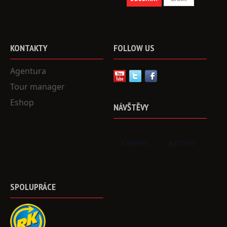
KONTAKTY
FOLLOW
US
Agentura
Tour manager
Eshop
NÁVŠTĚVY
Celkem:
887667
SPOLUPRÁCE