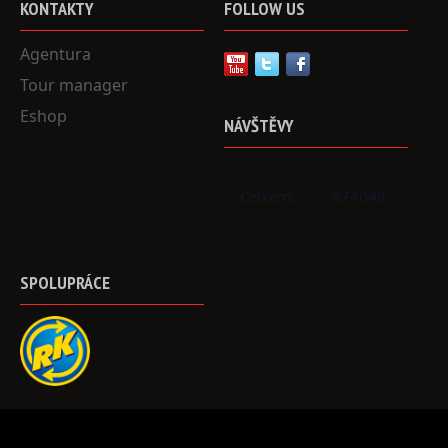
KONTAKTY
FOLLOW
US
Agentura
Tour manager
Eshop
NÁVŠTĚVY
Celkem:
874048
SPOLUPRÁCE