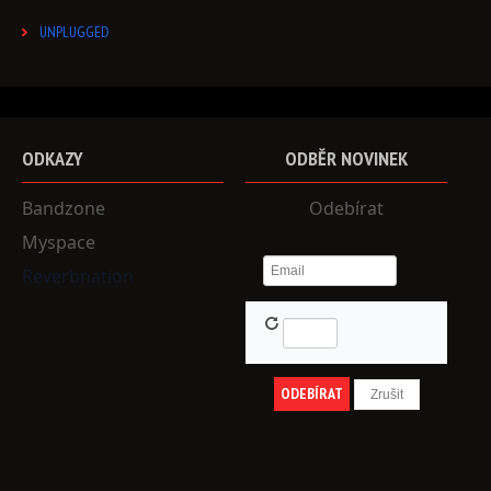
UNPLUGGED
ODKAZY
ODBĚR
NOVINEK
Bandzone
Odebírat
Myspace
Reverbnation