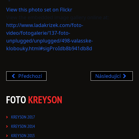
View this photo set on Flickr
View the embedded image gallery online at:
http://www.ladakrizek.com/foto-
video/fotogalerie/137-foto-
unplugged/unplugged/498-valasske-
klobouky.html#sigProIdb8b941db8d
Předchozí
Následující
FOTO
KREYSON
KREYSON 2017
KREYSON 2014
KREYSON 2013