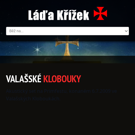
VALAŠSKÉ
KLOBOUKY
Akustický set na Primfestu, konaném 6.7.2009 ve
Valašských Kloboukách.