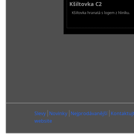
Kšiltovka C2
Kšiltovka hranatá s logem z hliníku.
Slevy
Novinky
Nejprodávanější
Kontaktuj
website