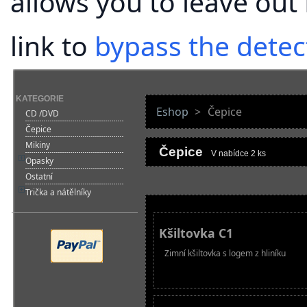
allows you to leave out
link to
bypass the detec
KATEGORIE
Eshop
>
Čepice
CD /DVD
Čepice
Mikiny
Čepice
V nabídce 2 ks
Opasky
Ostatní
Trička a nátělníky
Kšiltovka C1
Zimní kšiltovka s logem z hliníku