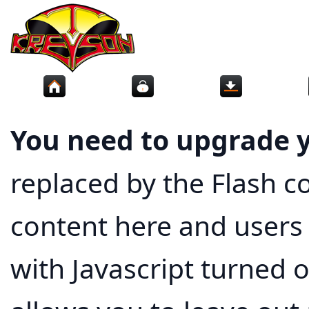
Domů
Můj Účet
Novinky
You need to upgrade y
replaced by the Flash c
content here and users 
with Javascript turned o